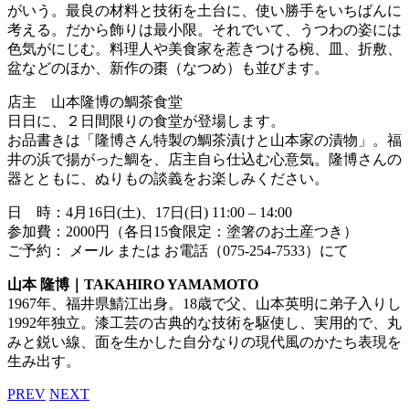
がいう。最良の材料と技術を土台に、使い勝手をいちばんに
考える。だから飾りは最小限。それでいて、うつわの姿には
色気がにじむ。料理人や美食家を惹きつける椀、皿、折敷、
盆などのほか、新作の棗（なつめ）も並びます。
店主 山本隆博の鯛茶食堂
日日に、２日間限りの食堂が登場します。
お品書きは「隆博さん特製の鯛茶漬けと山本家の漬物」。福
井の浜で揚がった鯛を、店主自ら仕込む心意気。隆博さんの
器とともに、ぬりもの談義をお楽しみください。
日 時：4月16日(土)、17日(日) 11:00 – 14:00
参加費：2000円（各日15食限定：塗箸のお土産つき）
ご予約： メール または お電話（075-254-7533）にて
山本 隆博｜TAKAHIRO YAMAMOTO
1967年、福井県鯖江出身。18歳で父、山本英明に弟子入りし
1992年独立。漆工芸の古典的な技術を駆使し、実用的で、丸
みと鋭い線、面を生かした自分なりの現代風のかたち表現を
生み出す。
PREV
NEXT